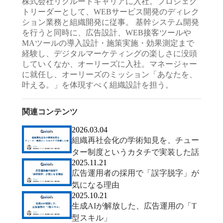
株式会社リクルートキャリアに入社。プロジェク
トリーダーとして、WEBサービス開発のディレク
ション業務と組織開発に従事。 基幹システム開発
を行うと同時に、広告設計、WEB接客ツールや
MAツールの導入設計・施策実施・効果測定まで
経験し、デジタルマーケティングの楽しさに没頭
していくなか、オーリーズに入社。マネージャー
に就任し、オーリーズのミッション「あなたを、
叶える。」を体現すべく組織設計を担う。
関連コンテンツ
2026.03.04
組織再社会化の学術知見を、チュー
ター制度というカタチで実装した話
2025.11.21
広告運用者の採用で「誤字脱字」が
気になる理由
2025.10.21
生成AIが解放した、広告運用の「T
型スキル」