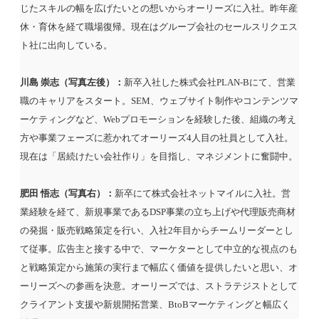
じたスキルの幅を広げたいとの想いからオーリーズに入社。昨年産
休・育休を経て職場復帰。現在はグループ会社のセールスリクエス
ト社に出向している。
川島 崇志（写真左後）：
新卒入社した株式会社PLAN-Bにて、営業
職のキャリアをスタート。SEM、ウェブサイト制作やコンテンツマ
ーケティングなど、Webプロモーションを経験した後、組織の考え
方や事業フェーズに惹かれてオーリーズ4人目の社員として入社。
現在は「居続けたい会社作り」を目指し、マネジメントに奮闘中。
肥田 悟志（写真右）：
新卒にて株式会社ネットマイルに入社。営
業経験を経て、新規事業であるDSP事業の立ち上げや代理販売商材
の発掘・販売戦略策定を行い、入社2年目からチームリーダーとし
て従事。広告主と接する中で、マーケターとして中立的な視点のも
と戦略策定から施策の実行まで幅広く価値を提供したいと思い、オ
ーリーズヘの参画を決意。オーリーズでは、ストラテジストとして
クライアント支援や新規開拓営業、BtoBマーケティングと幅広く