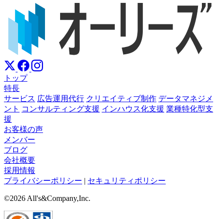
トップ
特長
サービス
広告運用代行
クリエイティブ制作
データマネジメ
ント
コンサルティング支援
インハウス化支援
業種特化型支
援
お客様の声
メンバー
ブログ
会社概要
採用情報
プライバシーポリシー
|
セキュリティポリシー
©2026 All's&Company,Inc.