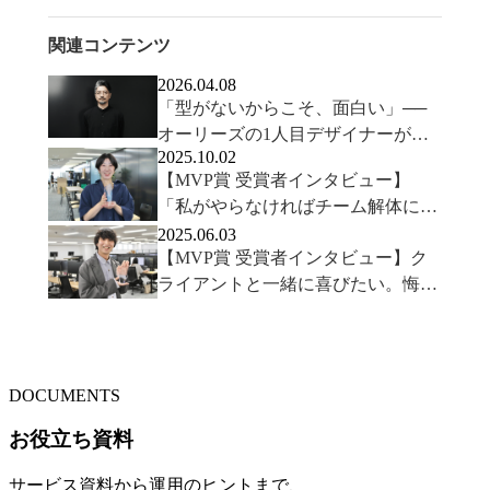
関連コンテンツ
2026.04.08
「型がないからこそ、面白い」──
オーリーズの1人目デザイナーが語
2025.10.02
るクリエイティブの可能性
【MVP賞 受賞者インタビュー】
「私がやらなければチーム解体にな
る」危機感を原動力にチームの仕組
2025.06.03
【MVP賞 受賞者インタビュー】ク
みを変革し続け得た達成感とMVP
ライアントと一緒に喜びたい。悔し
さを乗り越え、結果が出るまでやり
切れたモチベーションの源泉とは？
DOCUMENTS
お役立ち資料
サービス資料から運用のヒントまで、